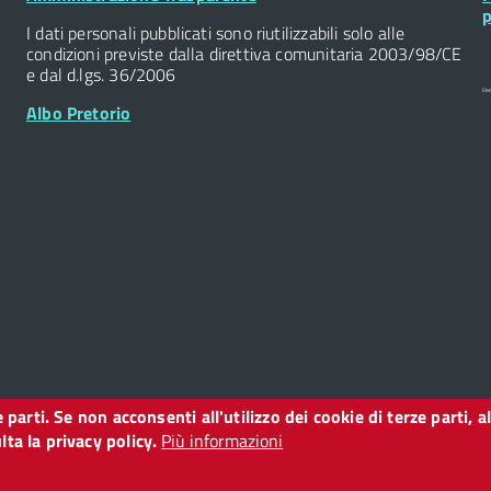
Widget
W
p
I dati personali pubblicati sono riutilizzabili solo alle
condizioni previste dalla direttiva comunitaria 2003/98/CE
e dal d.lgs. 36/2006
Albo Pretorio
ze parti. Se non acconsenti all'utilizzo dei cookie di terze parti
o
ta la privacy policy.
Più informazioni