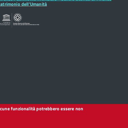
idget
atrimonio dell’Umanità
, alcune funzionalità potrebbero essere non