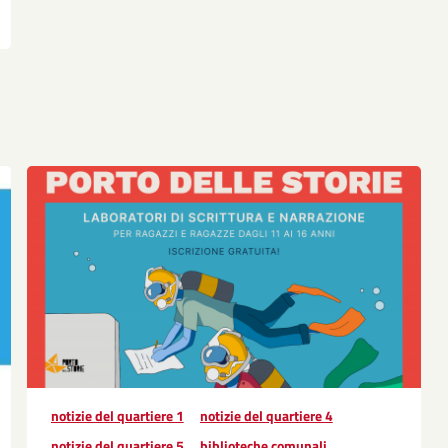
notizie del quartiere 1
notizie del quartiere 4
notizie del quartiere 5
biblioteche comunali