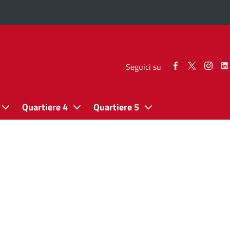
Seguici
Seguici
Segui
Seguici su
su
su
su
Facebook
Twitter
Inst
Quartiere 4
Quartiere 5