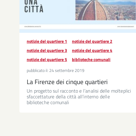
notizie del quartiere 1
notizie del quartiere 2
notizie del quartiere 3
notizie del quartiere 4
notizie del quartiere 5
biblioteche comunali
pubblicato il:
24 settembre 2019
La Firenze dei cinque quartieri
Un progetto sul racconto e l’analisi delle molteplici
sfaccettature della città all’interno delle
biblioteche comunali