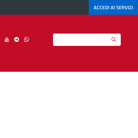
ACCEDI AI
SERVIZI
Search
ci
Seguici
Seguici
Seguici
Seguici
su
su
su
su
agram
LinkedIn
YouTube
Telegram
Whatsapp