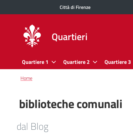
Città di Firenze
Quartieri
Quartiere 1
Quartiere 2
Quartiere 3
Briciole
Home
di
pane
biblioteche comunali
dal Blog