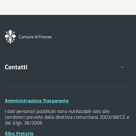
Comune di Firenze
Contatti
Comune di Firenze
Palazzo Vecchio
Footer
Amministrazione Trasparente
Piazza della Signoria - 50122, Firenze
Widget
P.IVA 01307110484
I dati personali pubblicati sono riutilizzabili solo alle
condizioni previste dalla direttiva comunitaria 2003/98/CE e
dal d.lgs. 36/2006
Albo Pretorio