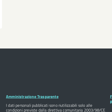
Footer
F
Amministrazione Trasparente
F
Widget
W
p
I dati personali pubblicati sono riutilizzabili solo alle
condizioni previste dalla direttiva comunitaria 2003/98/CE