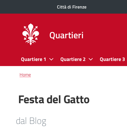
Città di Firenze
Quartieri
Quartiere 1
Quartiere 2
Quartiere 3
Briciole
Home
di
pane
Festa del Gatto
dal Blog