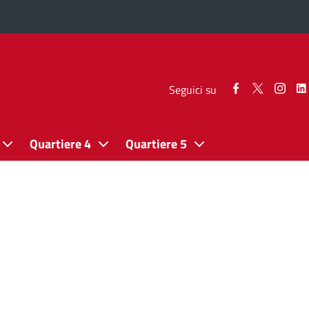
Seguici
Seguici
Segui
Seguici su
su
su
su
Facebook
Twitter
Inst
Quartiere 4
Quartiere 5