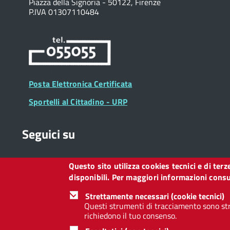
Piazza della Signoria - 50122, Firenze
P.IVA 01307110484
Posta Elettronica Certificata
Sportelli al Cittadino - URP
Seguici su
Questo sito utilizza cookies tecnici e di ter
Collegamento
Collegamento
Collegamento
Collegamento
Collegamento
Collegamento
Collegament
disponibili. Per maggiori informazioni consul
a
a
a
a
a
a
a
Facebook
Twitter
Instagram
LinkedIn
You
Telegram
Whatsapp
Strettamente necessari (cookie tecnici)
Tube
Questi strumenti di tracciamento sono str
richiedono il tuo consenso.
Footer
Footer
Redazione web
Privacy
Note legali
Dichiarazione d