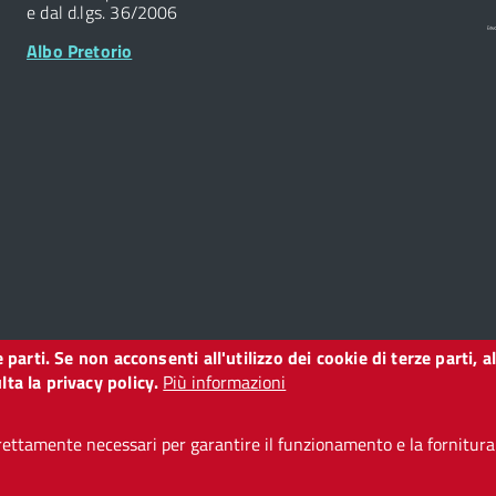
e dal d.lgs. 36/2006
Albo Pretorio
ze parti. Se non acconsenti all'utilizzo dei cookie di terze parti
o
ta la privacy policy.
Più informazioni
ettamente necessari per garantire il funzionamento e la fornitura d
i accessibilità
CC BY 3.0 IT