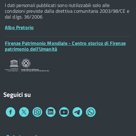
Widget
P.IVA 01307110484
I dati personali pubblicati sono riutilizzabili solo alle
condizioni previste dalla direttiva comunitaria 2003/98/CE e
dal d.lgs. 36/2006
Albo Pretorio
Footer
Firenze Patrimonio Mondiale - Centro storico di Firenze
Posta Elettronica Certificata
Widget
patrimonio dell’Umanità
Sportelli al Cittadino - URP
Seguici su
Collegamento
Collegamento
Collegamento
Collegamento
Collegamento
Collegamento
Collegamento
a
a
a
a
a
a
a
Facebook
Twitter
Instagram
LinkedIn
You
Telegram
Whatsapp
Tube
Footer