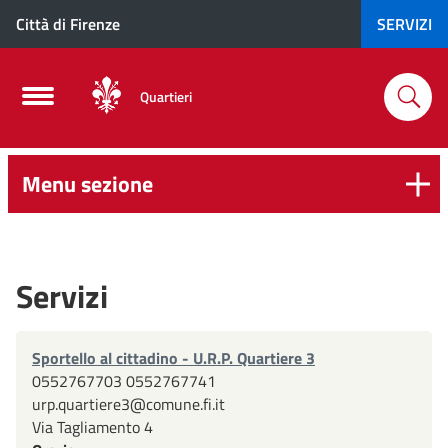
Città di Firenze
SERVIZI
Quartieri
Menu sezione
Servizi
Sportello al cittadino - U.R.P. Quartiere 3
0552767703 0552767741
urp.quartiere3@comune.fi.it
Via Tagliamento 4