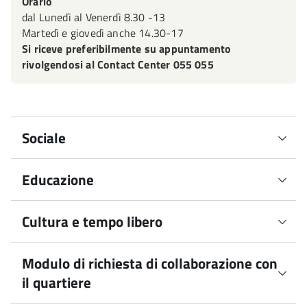
Orario
dal Lunedì al Venerdì 8.30 -13
Martedì e giovedì anche 14.30-17
Si riceve preferibilmente su appuntamento
rivolgendosi al Contact Center 055 055
Sociale
Educazione
Segretariato e centri sociali
I cittadini residenti nel Comune di Firenze, che
desiderano ricevere informazioni, consulenza o
Servizi educativi 0 -3 anni
Cultura e tempo libero
ricercano aiuto per la risoluzione di problematiche di
tipo sociale, personali o familiari, possono rivolgersi al
Scuole dell'infanzia 3-6 anni
Modulo di richiesta di collaborazione con
Biblioteche
Centro sociale del Quartiere, che offre un servizio di
il quartiere
Centri estivi
Segretariato sociale e ha il compito di orientare la loro
Villa Bandini
domanda.