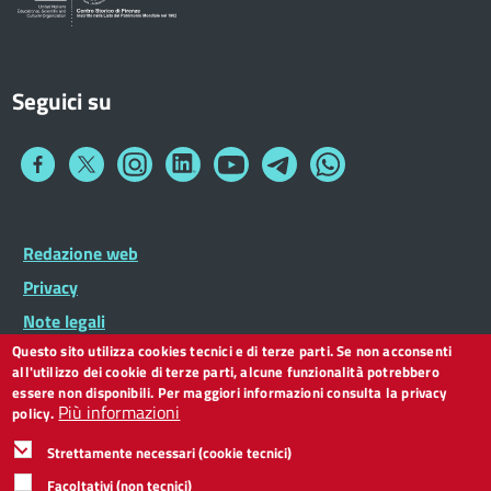
Seguici su
Collegamento
Collegamento
Collegamento
Collegamento
Collegamento
Collegamento
Collegamento
a
a
a
a
a
a
a
Facebook
Twitter
Instagram
LinkedIn
You
Telegram
Whatsapp
Tube
Footer
Redazione web
Footer
Widget
menu
Privacy
Note legali
Questo sito utilizza cookies tecnici e di terze parti. Se non acconsenti
Dichiarazione di accessibilità
all'utilizzo dei cookie di terze parti, alcune funzionalità potrebbero
CC BY 3.0 IT
essere non disponibili. Per maggiori informazioni consulta la privacy
Più informazioni
policy.
Strettamente necessari (cookie tecnici)
Facoltativi (non tecnici)