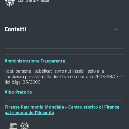
Comune di Firenze
Contatti
Comune di Firenze
Palazzo Vecchio
Footer
Amministrazione Trasparente
Piazza della Signoria - 50122, Firenze
Widget
P.IVA 01307110484
I dati personali pubblicati sono riutilizzabili solo alle
condizioni previste dalla direttiva comunitaria 2003/98/CE e
dal d.lgs. 36/2006
Albo Pretorio
Footer
Firenze Patrimonio Mondiale - Centro storico di Firenze
Posta Elettronica Certificata
Widget
patrimonio dell’Umanità
Sportelli al Cittadino - URP