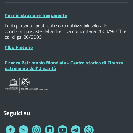
Comune di Firenze
Palazzo Vecchio
Footer
Amministrazione Trasparente
Piazza della Signoria - 50122, Firenze
Widget
P.IVA 01307110484
I dati personali pubblicati sono riutilizzabili solo alle
condizioni previste dalla direttiva comunitaria 2003/98/CE e
dal d.lgs. 36/2006
Albo Pretorio
Footer
Firenze Patrimonio Mondiale - Centro storico di Firenze
Posta Elettronica Certificata
Widget
patrimonio dell’Umanità
Sportelli al Cittadino - URP
Seguici su
Collegamento
Collegamento
Collegamento
Collegamento
Collegamento
Collegamento
Collegamento