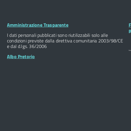
Footer
F
Amministrazione Trasparente
F
Widget
W
p
I dati personali pubblicati sono riutilizzabili solo alle
condizioni previste dalla direttiva comunitaria 2003/98/CE
e dal d.lgs. 36/2006
Albo Pretorio