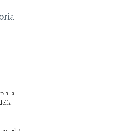
oria
o alla
della
gore ed è