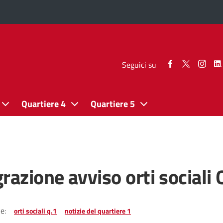
Seguici
Seguici
Segui
Seguici su
su
su
su
Facebook
Twitter
Inst
Quartiere 4
Quartiere 5
razione avviso orti sociali 
e:
orti sociali q.1
notizie del quartiere 1