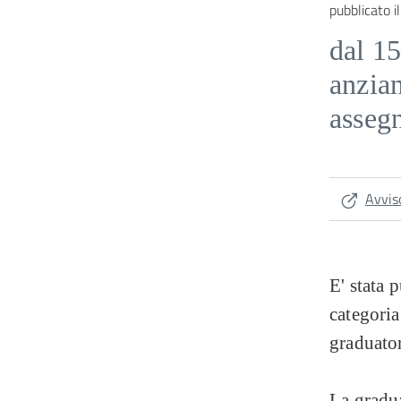
pubblicato il
dal 15
anzian
asseg
Avvis
E' stata 
categoria
graduato
La gradua