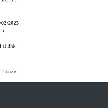
/02/2023
so.
 al link
 rimanere