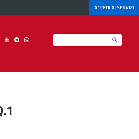
ACCEDI AI
SERVIZI
Search
ci
Seguici
Seguici
Seguici
Seguici
su
su
su
su
agram
LinkedIn
YouTube
Telegram
Whatsapp
Q.1