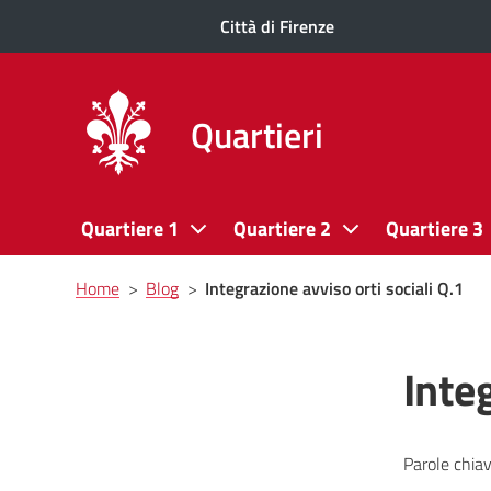
Città di Firenze
Quartieri
Quartiere 1
Quartiere 2
Quartiere 3
Briciole
Home
>
Blog
>
Integrazione avviso orti sociali Q.1
di
pane
Integ
Parole chiav