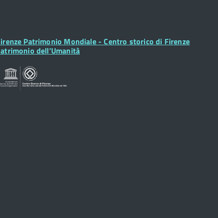
ooter
irenze Patrimonio Mondiale - Centro storico di Firenze
idget
atrimonio dell’Umanità