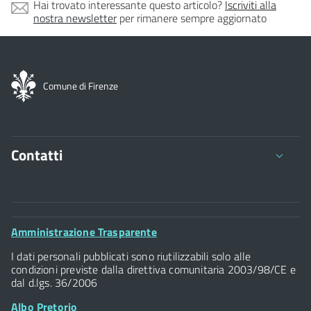
Hai trovato interessante questo articolo?
Iscriviti alla
nostra newsletter
per rimanere sempre aggiornato
Comune di Firenze
Contatti
Comune di Firenze
Palazzo Vecchio
Footer
Amministrazione Trasparente
Piazza della Signoria - 50122, Firenze
Widget
P.IVA 01307110484
I dati personali pubblicati sono riutilizzabili solo alle
condizioni previste dalla direttiva comunitaria 2003/98/CE e
dal d.lgs. 36/2006
Albo Pretorio