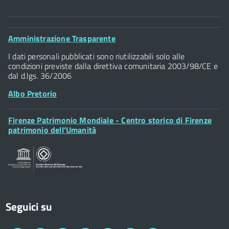
Comune di Firenze
Palazzo Vecchio
Footer
Amministrazione Trasparente
Piazza della Signoria - 50122, Firenze
Widget
P.IVA 01307110484
I dati personali pubblicati sono riutilizzabili solo alle
condizioni previste dalla direttiva comunitaria 2003/98/CE e
dal d.lgs. 36/2006
Albo Pretorio
Footer
Firenze Patrimonio Mondiale - Centro storico di Firenze
Posta Elettronica Certificata
Widget
patrimonio dell’Umanità
Sportelli al Cittadino - URP
Seguici su