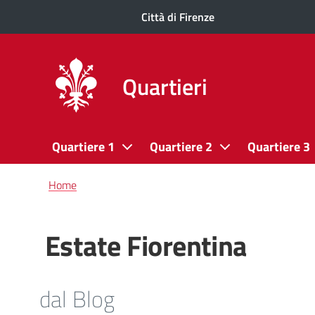
Città di Firenze
Quartieri
Quartiere 1
Quartiere 2
Quartiere 3
Briciole
Home
di
pane
Estate Fiorentina
dal Blog