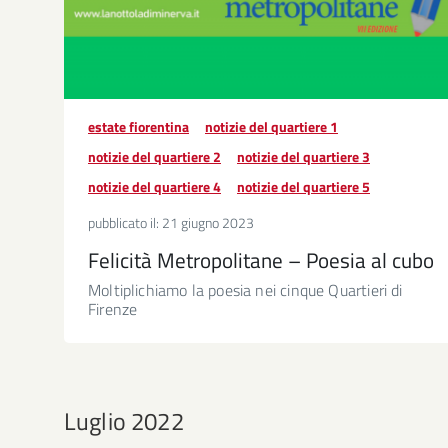
estate fiorentina
notizie del quartiere 1
notizie del quartiere 2
notizie del quartiere 3
notizie del quartiere 4
notizie del quartiere 5
pubblicato il:
21 giugno 2023
Felicità Metropolitane – Poesia al cubo
Moltiplichiamo la poesia nei cinque Quartieri di
Firenze
Luglio 2022