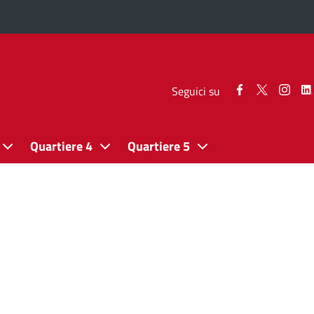
Seguici
Seguici
Segui
Seguici su
su
su
su
Facebook
Twitter
Inst
Quartiere 4
Quartiere 5