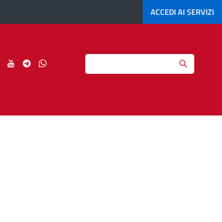
ACCEDI AI
SERVIZI
Search
ci
Seguici
Seguici
Seguici
Seguici
su
su
su
su
agram
LinkedIn
YouTube
Telegram
Whatsapp