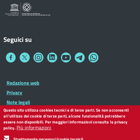
Seguici su
Collegamento
Collegamento
Collegamento
Collegamento
Collegamento
Collegamento
Collegamento
a
a
a
a
a
a
a
Facebook
Twitter
Instagram
LinkedIn
You
Telegram
Whatsapp
Tube
Footer
Redazione web
Footer
Widget
menu
Privacy
Note legali
Questo sito utilizza cookies tecnici e di terze parti. Se non acconsenti
Dichiarazione di accessibilità
all'utilizzo dei cookie di terze parti, alcune funzionalità potrebbero
CC BY 3.0 IT
essere non disponibili. Per maggiori informazioni consulta la privacy
Più informazioni
policy.
Strettamente necessari (cookie tecnici)