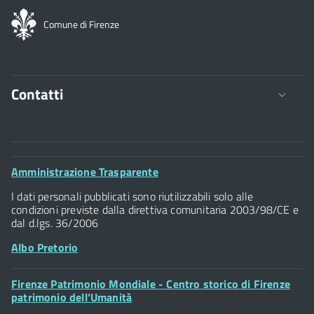
Comune di Firenze
Contatti
Comune di Firenze
Palazzo Vecchio
Footer
Amministrazione Trasparente
Piazza della Signoria - 50122, Firenze
Widget
P.IVA 01307110484
I dati personali pubblicati sono riutilizzabili solo alle
condizioni previste dalla direttiva comunitaria 2003/98/CE e
dal d.lgs. 36/2006
Albo Pretorio
Footer
Firenze Patrimonio Mondiale - Centro storico di Firenze
Posta Elettronica Certificata
Widget
patrimonio dell’Umanità
Sportelli al Cittadino - URP