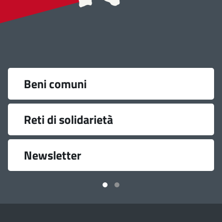
Link
Beni comuni
utili
Reti di solidarietà
Newsletter