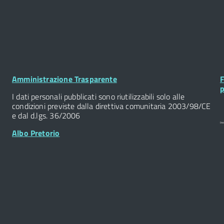
ano, Petrucciani Michele, Scotto
ore, Fedele Delia, Scotto Giovanni
Footer
F
Amministrazione Trasparente
F
Widget
W
p
I dati personali pubblicati sono riutilizzabili solo alle
condizioni previste dalla direttiva comunitaria 2003/98/CE
e dal d.lgs. 36/2006
Albo Pretorio