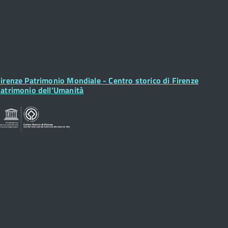
ooter
irenze Patrimonio Mondiale - Centro storico di Firenze
idget
atrimonio dell’Umanità