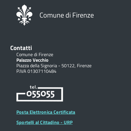
Mugelli Giovanni, Pallini Stef
Componenti
: De Luca Salvat
Giovanni
Comune di Firenze
Contatti
Comune di Firenze
Palazzo Vecchio
Piazza della Signoria - 50122, Firenze
P.IVA 01307110484
Posta Elettronica Certificata
Sportelli al Cittadino - URP