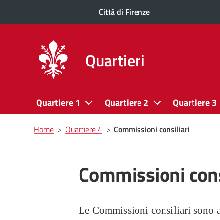
Città di Firenze
Quartieri
Quartiere 1
Quartiere 2
Quartiere 3
Briciole
Home
>
Quartiere 4
>
Commissioni consiliari
di
pane
Commissioni cons
Le Commissioni consiliari sono ar