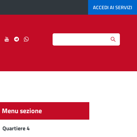
ACCEDI AI
SERVIZI
Search
ci
Seguici
Seguici
Seguici
Seguici
su
su
su
su
agram
LinkedIn
YouTube
Telegram
Whatsapp
Menu sezione
Quartiere 4