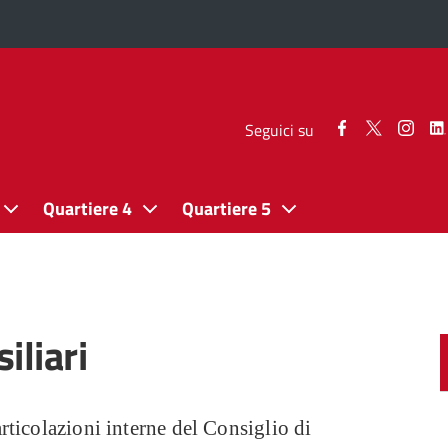
Seguici
Seguici
Segui
Seguici su
su
su
su
Facebook
Twitter
Inst
Quartiere 4
Quartiere 5
iliari
ticolazioni interne del Consiglio di