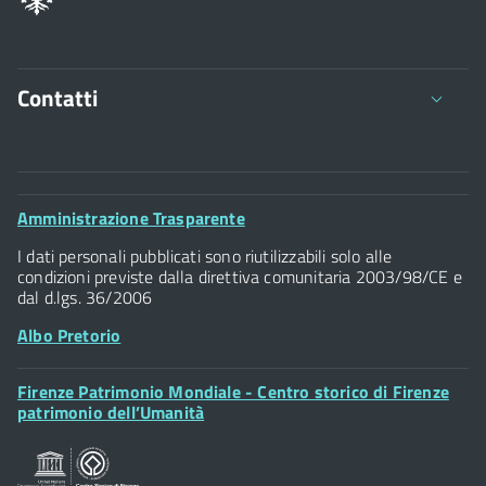
Contatti
Comune di Firenze
Palazzo Vecchio
Footer
Amministrazione Trasparente
Piazza della Signoria - 50122, Firenze
Widget
P.IVA 01307110484
I dati personali pubblicati sono riutilizzabili solo alle
condizioni previste dalla direttiva comunitaria 2003/98/CE e
dal d.lgs. 36/2006
Albo Pretorio
Footer
Firenze Patrimonio Mondiale - Centro storico di Firenze
Posta Elettronica Certificata
Widget
patrimonio dell’Umanità
Sportelli al Cittadino - URP