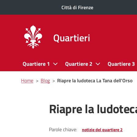
Città di Firenze
Quartieri
Quartiere 1
Quartiere 2
Quartiere 3
Briciole
Home
>
Blog
>
Riapre la ludoteca La Tana dell'Orso
di
pane
Riapre la ludotec
Parole chiave:
notizie del quartiere 2