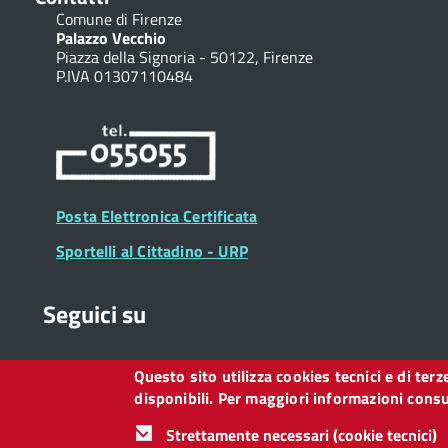
Comune di Firenze
Palazzo Vecchio
Piazza della Signoria - 50122, Firenze
P.IVA 01307110484
Posta Elettronica Certificata
Sportelli al Cittadino - URP
Seguici su
Questo sito utilizza cookies tecnici e di ter
Collegamento
Collegamento
Collegamento
Collegamento
Collegamento
Collegamento
Collegament
disponibili. Per maggiori informazioni consul
a
a
a
a
a
a
a
Facebook
Twitter
Instagram
LinkedIn
You
Telegram
Whatsapp
Strettamente necessari (cookie tecnici)
Tube