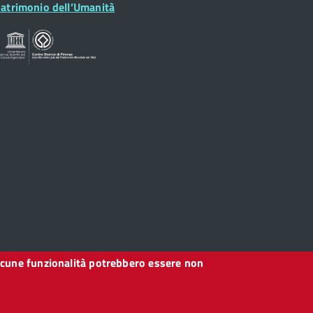
idget
atrimonio dell’Umanità
, alcune funzionalità potrebbero essere non