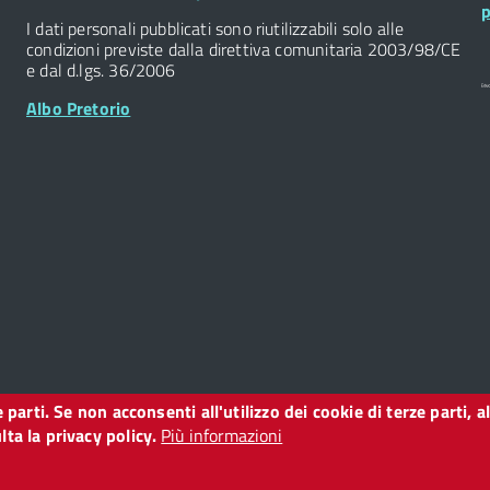
Widget
W
p
I dati personali pubblicati sono riutilizzabili solo alle
condizioni previste dalla direttiva comunitaria 2003/98/CE
e dal d.lgs. 36/2006
Albo Pretorio
ze parti. Se non acconsenti all'utilizzo dei cookie di terze parti
o
ta la privacy policy.
Più informazioni