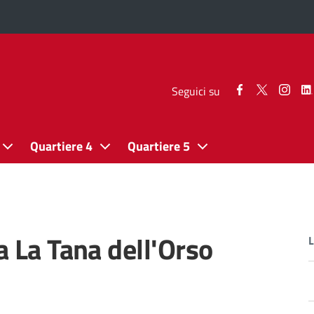
Seguici
Seguici
Segui
Seguici su
su
su
su
Facebook
Twitter
Inst
Quartiere 4
Quartiere 5
a La Tana dell'Orso
L