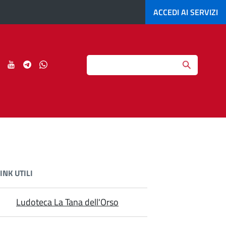
ACCEDI AI
SERVIZI
Search
ci
Seguici
Seguici
Seguici
Seguici
su
su
su
su
agram
LinkedIn
YouTube
Telegram
Whatsapp
INK UTILI
Ludoteca La Tana dell'Orso