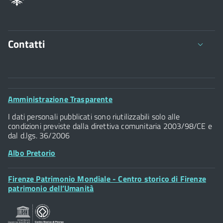
Contatti
Comune di Firenze
Palazzo Vecchio
Footer
Amministrazione Trasparente
Piazza della Signoria - 50122, Firenze
Widget
P.IVA 01307110484
I dati personali pubblicati sono riutilizzabili solo alle
condizioni previste dalla direttiva comunitaria 2003/98/CE e
dal d.lgs. 36/2006
Albo Pretorio
Footer
Firenze Patrimonio Mondiale - Centro storico di Firenze
Posta Elettronica Certificata
Widget
patrimonio dell’Umanità
Sportelli al Cittadino - URP