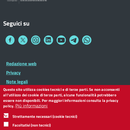
Seguici su
Collegamento
Collegamento
Collegamento
Collegamento
Collegamento
Collegamento
Collegamento
a
a
a
a
a
a
a
Facebook
Twitter
Instagram
LinkedIn
You
Telegram
Whatsapp
Tube
Footer
Redazione web
Footer
Widget
menu
Privacy
Note legali
Questo sito utilizza cookies tecnici e di terze parti. Se non acconsenti
Dichiarazione di accessibilità
all'utilizzo dei cookie di terze parti, alcune funzionalità potrebbero
CC BY 3.0 IT
essere non disponibili. Per maggiori informazioni consulta la privacy
Più informazioni
policy.
Strettamente necessari (cookie tecnici)
Facoltativi (non tecnici)