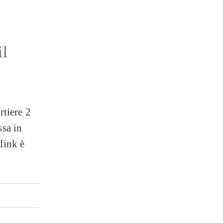
il
rtiere 2
ssa in
link è