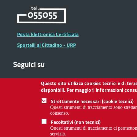
Posta Elettronica Certificata
Sportelli al Cittadino - URP
Seguici su
Questo sito utilizza cookies tecnici e di ter
Collegamento
Collegamento
Collegamento
Collegamento
Collegamento
Collegamento
Collegament
disponibili. Per maggiori informazioni consul
a
a
a
a
a
a
a
Facebook
Twitter
Instagram
LinkedIn
You
Telegram
Whatsapp
Strettamente necessari (cookie tecnici)
Tube
Questi strumenti di tracciamento sono strettam
consenso.
Footer
Footer
Redazione web
Privacy
Note legali
Dichiarazione d
Facoltativi (non tecnici)
Widget
menu
Questi strumenti di tracciamento ci permettono
servizio.