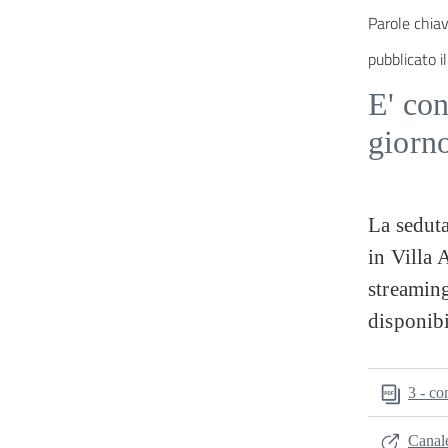
Parole chiav
pubblicato il
E' con
giorn
La seduta
in Villa 
streaming
disponibi
3 - co
Canal