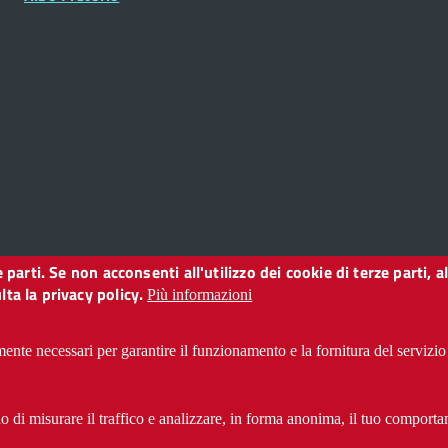
ze parti. Se non acconsenti all'utilizzo dei cookie di terze parti
o
ta la privacy policy.
Più informazioni
ente necessari per garantire il funzionamento e la fornitura del servizio 
i accessibilità
CC BY 3.0 IT
 di misurare il traffico e analizzare, in forma anonima, il tuo comportam