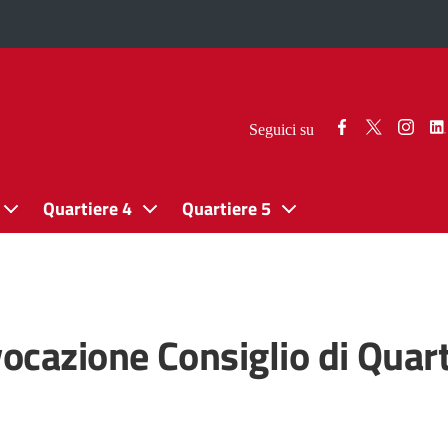
Seguici
Seguici
Segui
Seguici su
su
su
su
Facebook
Twitter
Insta
Quartiere 4
Quartiere 5
ocazione Consiglio di Quart