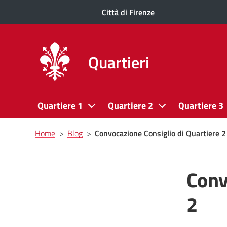
Città di Firenze
Quartieri
Quartiere 1
Quartiere 2
Quartiere 3
Briciole
Home
>
Blog
>
Convocazione Consiglio di Quartiere 2
di
pane
Conv
2