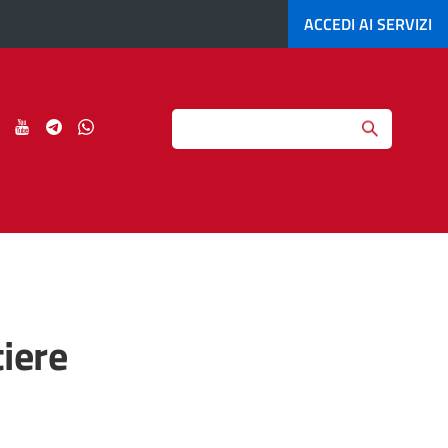
ACCEDI AI
SERVIZI
Search
ci
Seguici
Seguici
Seguici
Seguici
su
su
su
su
gram
LinkedIn
YouTube
Telegram
Whatsapp
iere