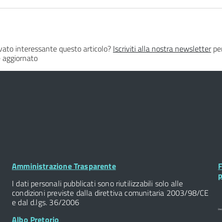
vato interessante questo articolo?
Iscriviti alla nostra newsletter
per
 aggiornato
Amministrazione Trasparente
F
Footer
F
p
Widget
W
I dati personali pubblicati sono riutilizzabili solo alle
condizioni previste dalla direttiva comunitaria 2003/98/CE
e dal d.lgs. 36/2006
Albo Pretorio