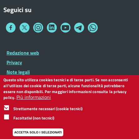
Seguici su
Collegamento
Collegamento
Collegamento
Collegamento
Collegamento
Collegamento
Collegamento
a
a
a
a
a
a
a
Facebook
Twitter
Instagram
LinkedIn
You
Telegram
Whatsapp
Tube
Footer
Redazione web
Footer
Widget
menu
Privacy
Note legali
Questo sito utilizza cookies tecnici e di terze parti. Se non acconsenti
Dichiarazione di accessibilità
all'utilizzo dei cookie di terze parti, alcune funzionalità potrebbero
CC BY 3.0 IT
essere non disponibili. Per maggiori informazioni consulta la privacy
Più informazioni
policy.
Strettamente necessari (cookie tecnici)
Facoltativi (non tecnici)
ACCETTA SOLO I SELEZIONATI