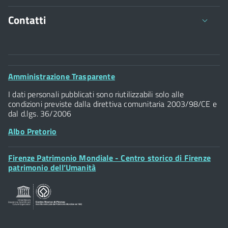
Contatti
Comune di Firenze
Palazzo Vecchio
Footer
Amministrazione Trasparente
Piazza della Signoria - 50122, Firenze
Widget
P.IVA 01307110484
I dati personali pubblicati sono riutilizzabili solo alle
condizioni previste dalla direttiva comunitaria 2003/98/CE e
dal d.lgs. 36/2006
Albo Pretorio
Footer
Firenze Patrimonio Mondiale - Centro storico di Firenze
Posta Elettronica Certificata
Widget
patrimonio dell’Umanità
Sportelli al Cittadino - URP