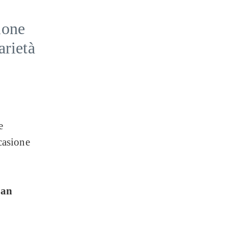
ione
arietà
e
ccasione
San