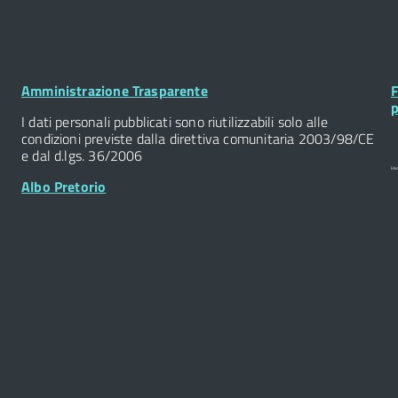
Footer
F
Amministrazione Trasparente
F
Widget
W
p
I dati personali pubblicati sono riutilizzabili solo alle
condizioni previste dalla direttiva comunitaria 2003/98/CE
e dal d.lgs. 36/2006
Albo Pretorio