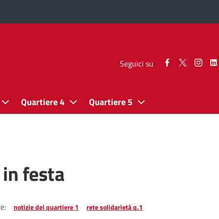
Seguici
Seguici
Segui
Seguici su
su
su
su
Facebook
Twitter
Inst
Quartiere 4
Quartiere 5
 in festa
e:
notizie del quartiere 1
rete solidarietà q.1