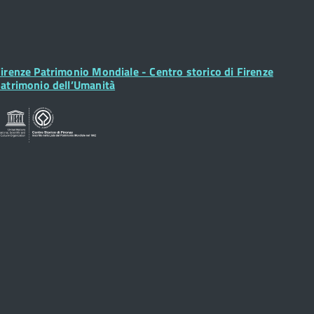
ooter
irenze Patrimonio Mondiale - Centro storico di Firenze
idget
atrimonio dell’Umanità