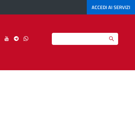
ACCEDI AI
SERVIZI
Search
ci
Seguici
Seguici
Seguici
Seguici
su
su
su
su
agram
LinkedIn
YouTube
Telegram
Whatsapp