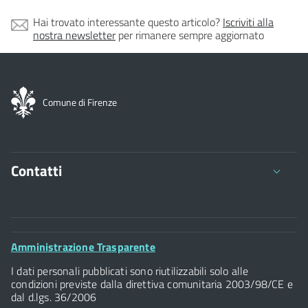
Hai trovato interessante questo articolo?
Iscriviti alla
nostra newsletter
per rimanere sempre aggiornato
Comune di Firenze
Contatti
Comune di Firenze
Palazzo Vecchio
Footer
Amministrazione Trasparente
Piazza della Signoria - 50122, Firenze
Widget
P.IVA 01307110484
I dati personali pubblicati sono riutilizzabili solo alle
condizioni previste dalla direttiva comunitaria 2003/98/CE e
dal d.lgs. 36/2006