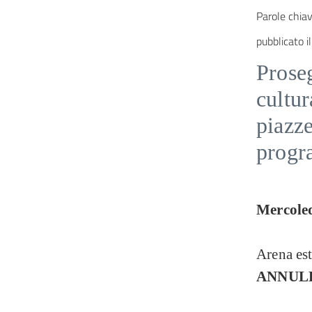
Parole chiav
pubblicato il
Prose
cultur
piazze
prog
Mercoled
Arena est
ANNUL