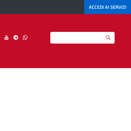
ACCEDI AI
SERVIZI
Search
ci
Seguici
Seguici
Seguici
Seguici
su
su
su
su
agram
LinkedIn
YouTube
Telegram
Whatsapp