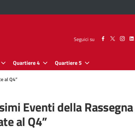
Seguici
Seguici
Segui
Seguici su
su
su
su
Facebook
Twitter
Inst
Quartiere 4
Quartiere 5
te al Q4”
simi Eventi della Rassegna
ate al Q4”