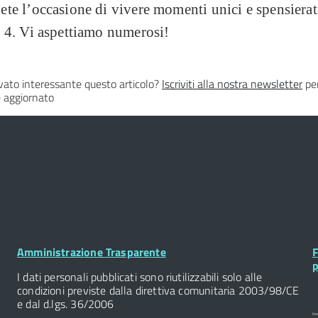
te l’occasione di vivere momenti unici e spensierat
 4. Vi aspettiamo numerosi!
vato interessante questo articolo?
Iscriviti alla nostra newsletter
per
 aggiornato
Footer
F
Amministrazione Trasparente
F
Widget
W
p
I dati personali pubblicati sono riutilizzabili solo alle
condizioni previste dalla direttiva comunitaria 2003/98/CE
e dal d.lgs. 36/2006