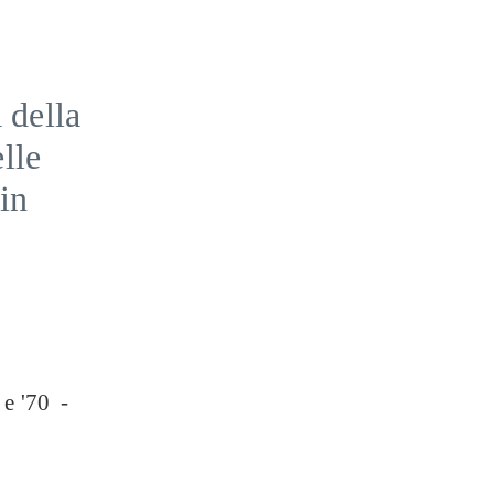
 della
lle
in
 e '70 -