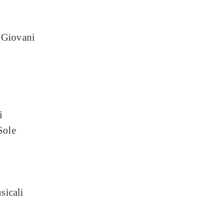
, Giovani
i
Sole
sicali