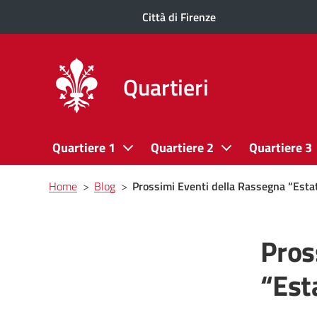
Città di Firenze
Quartieri
Quartiere 1
Quartiere 2
Quartiere 3
Briciole
Home
>
Blog
>
Prossimi Eventi della Rassegna “Esta
di
pane
Pros
“Est