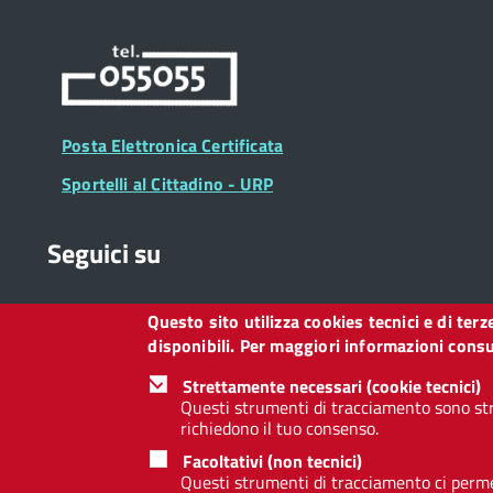
Posta Elettronica Certificata
Sportelli al Cittadino - URP
Seguici su
Questo sito utilizza cookies tecnici e di ter
Collegamento
Collegamento
Collegamento
Collegamento
Collegamento
Collegamento
Collegament
disponibili. Per maggiori informazioni consul
a
a
a
a
a
a
a
Facebook
Twitter
Instagram
LinkedIn
You
Telegram
Whatsapp
Strettamente necessari (cookie tecnici)
Tube
Questi strumenti di tracciamento sono str
richiedono il tuo consenso.
Footer
Footer
Redazione web
Privacy
Note legali
Dichiarazione d
Facoltativi (non tecnici)
Widget
menu
Questi strumenti di tracciamento ci permet