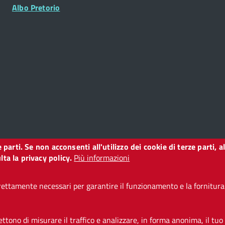
Albo Pretorio
ze parti. Se non acconsenti all'utilizzo dei cookie di terze parti
o
ta la privacy policy.
Più informazioni
ettamente necessari per garantire il funzionamento e la fornitura d
i accessibilità
CC BY 3.0 IT
tono di misurare il traffico e analizzare, in forma anonima, il tuo