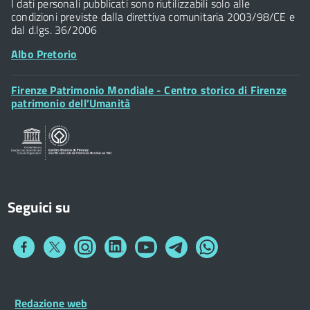
I dati personali pubblicati sono riutilizzabili solo alle
condizioni previste dalla direttiva comunitaria 2003/98/CE e
dal d.lgs. 36/2006
Albo Pretorio
Footer
Firenze Patrimonio Mondiale - Centro storico di Firenze
Posta Elettronica Certificata
Widget
patrimonio dell’Umanità
Sportelli al Cittadino - URP
Seguici su
Collegamento
Collegamento
Collegamento
Collegamento
Collegamento
Collegamento
Collegamento
a
a
a
a
a
a
a
Facebook
Twitter
Instagram
LinkedIn
You
Telegram
Whatsapp
Tube
Footer
Redazione web
Footer
Widget