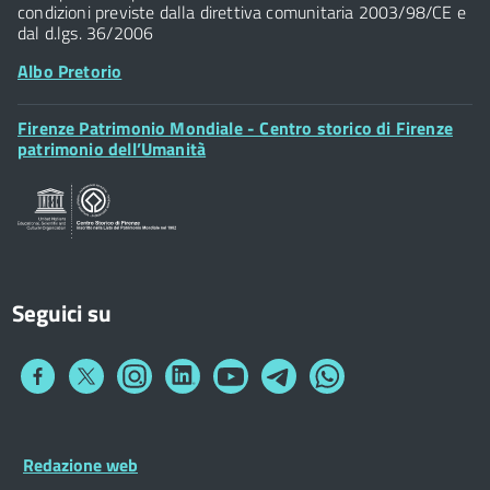
condizioni previste dalla direttiva comunitaria 2003/98/CE e
dal d.lgs. 36/2006
Albo Pretorio
Footer
Firenze Patrimonio Mondiale - Centro storico di Firenze
Posta Elettronica Certificata
Widget
patrimonio dell’Umanità
Sportelli al Cittadino - URP
Seguici su
Collegamento
Collegamento
Collegamento
Collegamento
Collegamento
Collegamento
Collegamento
a
a
a
a
a
a
a
Facebook
Twitter
Instagram
LinkedIn
You
Telegram
Whatsapp
Tube
Footer
Redazione web
Footer
Widget