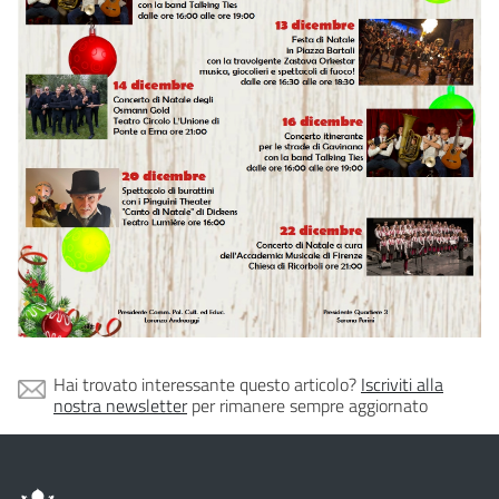
Natale di piazza Don Puliti con gli alunni della scuola
Sauro (I.C. Galluzzo)
16 dicembre ore 14:30 Accensione dell'Albero di
Natale di Ponte a Ema con gli alunni della scuola
Vittorino da Feltre (I.C. Puccini)
17 dicembre ore 16.45 Accensione dell'Albero di
Natale zona teatro Reims e Chiesa Corpus Domini con
i bambini dell'asilo Staccia Buratta
Hai trovato interessante questo articolo?
Iscriviti alla
nostra newsletter
per rimanere sempre aggiornato