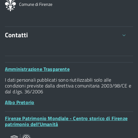
Comune di Firenze
Contatti
Comune di Firenze
Palazzo Vecchio
Footer
Amministrazione Trasparente
Piazza della Signoria - 50122, Firenze
Widget
P.IVA 01307110484
I dati personali pubblicati sono riutilizzabili solo alle
condizioni previste dalla direttiva comunitaria 2003/98/CE e
dal d.lgs. 36/2006
Albo Pretorio
Footer
Firenze Patrimonio Mondiale - Centro storico di Firenze
Posta Elettronica Certificata
Widget
patrimonio dell’Umanità
Sportelli al Cittadino - URP