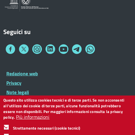
Seguici su
Collegamento
Collegamento
Collegamento
Collegamento
Collegamento
Collegamento
Collegamento
a
a
a
a
a
a
a
Facebook
Twitter
Instagram
LinkedIn
You
Telegram
Whatsapp
Tube
Footer
Redazione web
Footer
Widget
menu
Privacy
Note legali
Questo sito utilizza cookies tecnici e di terze parti. Se non acconsenti
Dichiarazione di accessibilità
all'utilizzo dei cookie di terze parti, alcune funzionalità potrebbero
CC BY 3.0 IT
essere non disponibili. Per maggiori informazioni consulta la privacy
Più informazioni
policy.
Strettamente necessari (cookie tecnici)