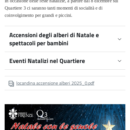
In occasione delle feste natalizie, a partire dal 8 dicembre sul
Quartiere 3 ci saranno tanti momenti di socialità e di
coinvolgimento per grandi e piccini.
Accensioni degli alberi di Natale e
spettacoli per bambini
Eventi Natalizi nel Quartiere
9 dicembre ore 16:45 Accensione dell'Albero di
Natale di piazza Francia con gli alunni della scuola
Kassel (I.C. Botticelli)
8 dicembre Casa di Babbo Natale - Festa del
Spettacolo per bambini con il Mago Cappello
locandina accensione alberi 2025_0.pdf
Galluzzo in Piazza Acciaiuoli dalle ore 10:00
8 dicembre Festa Tradizionale del Ceppo di Natale
9 dicembre ore 16:20
Fiorentino presso Chiesa di Santa Maria e Santa
Accensione dell'Albero di Natale delle Due Strade con
Brigida al Paradiso (Via Benedetto Fortini) alle ore
gli alunni della scuola Ximenes (I.C. Galluzzo)
16:00