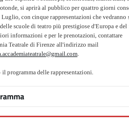
rotonde, si aprirà al pubblico per quattro giorni cons
9 Luglio, con cinque rappresentazioni che vedranno 
i delle scuole di teatro più prestigiose d'Europa e de
ori informazioni e per le prenotazioni, contattare
ia Teatrale di Firenze all'indirizzo mail
ia.accademiateatrale@gmail.com
.
o il programma delle rappresentazioni.
gramma
glio ore 20.45
ella Pergola - Sala Grande
o About Nothing" di William Shakespeare diretta da Pietro Bartol