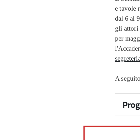
e tavole 
dal 6 al 
gli attor
per maggi
l'Accadem
segreter
A seguit
Pro
6 Lu
Teatro d
"Much Ad