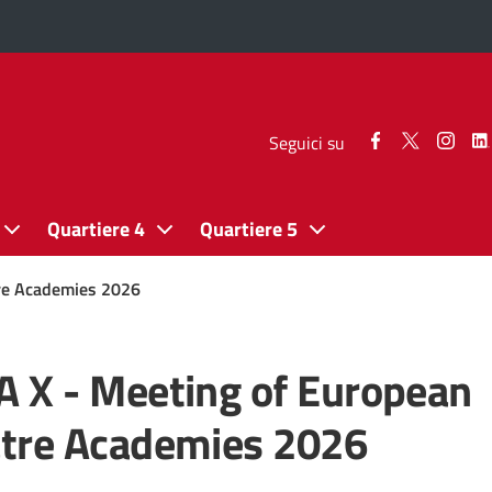
Seguici
Seguici
Segui
Seguici su
su
su
su
Facebook
Twitter
Inst
Quartiere 4
Quartiere 5
re Academies 2026
 X - Meeting of European
tre Academies 2026