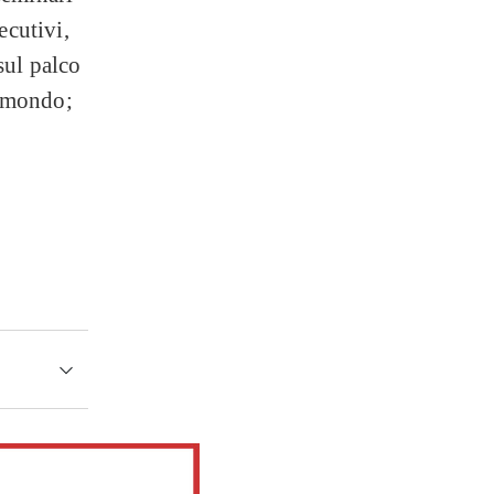
ecutivi,
sul palco
l mondo;
ini