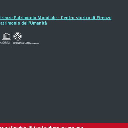
ooter
irenze Patrimonio Mondiale - Centro storico di Firenze
idget
atrimonio dell’Umanità
, alcune funzionalità potrebbero essere non