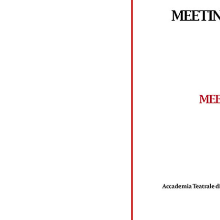
In scena
7 Lu
Teatro d
"Twelve 
In scena
8 Lu
Teatro d
"Mad Be
In scena
8 Lu
Teatro d
"The Cub
In scena
Arabi Un
9 Lu