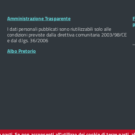
Footer
F
Amministrazione Trasparente
F
Widget
W
p
I dati personali pubblicati sono riutilizzabili solo alle
condizioni previste dalla direttiva comunitaria 2003/98/CE
e dal d.lgs. 36/2006
Albo Pretorio
ze parti. Se non acconsenti all'utilizzo dei cookie di terze parti