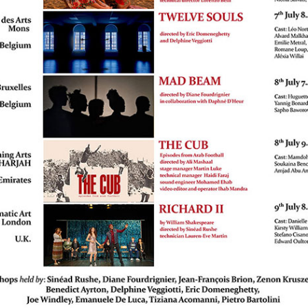
ella Pergola - Sala Grande
 II" di William Shakespeare diretta da Sinéad Rushe
 la Royal Academy of Dramatic Art di Londra (Regno Unito)