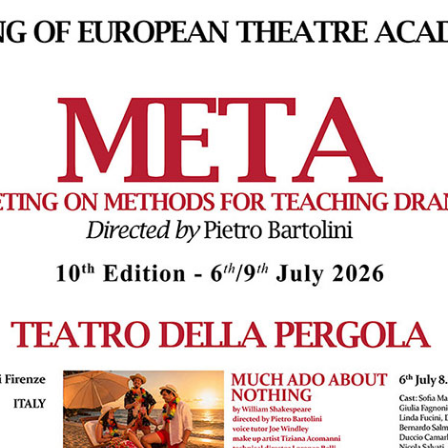
 l'Accademia Teatrale di Firenze
glio ore 20.45
ella Pergola - Sala Grande
Souls" diretta da Eric Domeneghetty e Delphine Veggiotti
 l'École Supérieure des Arts di Mons (Belgio)
glio ore 19.45
ella Pergola - Saloncino
am" diretta da Diane Fourdrignier in collaborazione con Daphné D
 Il Conservatoire Royal di Bruxelles (Belgio)
glio ore 20.45
ella Pergola - Sala Grande
" diretta da Ali Mashaal
 l'Academy of Performing Arts - University of Arts di Sharjah (Emir
iti)
glio ore 20.45