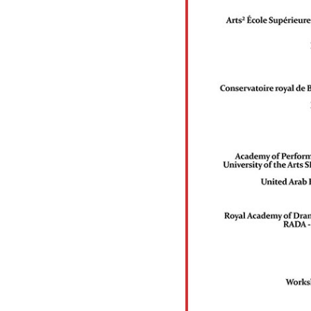
Teatro d
"Richard
In scena