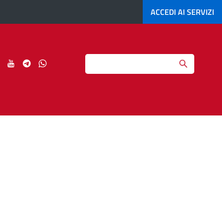
ACCEDI AI
SERVIZI
Search
ci
Seguici
Seguici
Seguici
Seguici
su
su
su
su
agram
LinkedIn
YouTube
Telegram
Whatsapp