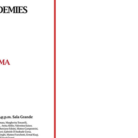
'Heur
ati