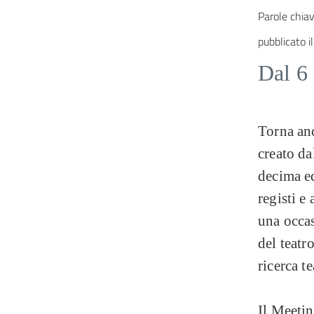
Parole chiav
pubblicato il
Dal 6 
Torna an
creato da
decima ed
registi e
una occas
del teatr
ricerca t
Il Meetin