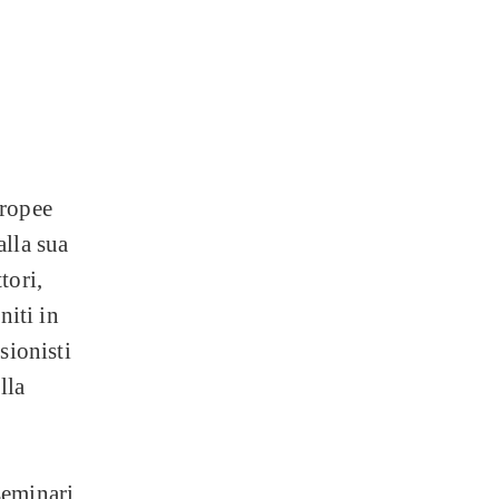
ropee
alla sua
tori,
niti in
sionisti
lla
seminari