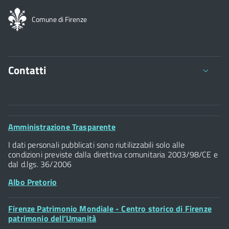
Comune di Firenze
Contatti
Comune di Firenze
Palazzo Vecchio
Footer
Amministrazione Trasparente
Piazza della Signoria - 50122, Firenze
Widget
P.IVA 01307110484
I dati personali pubblicati sono riutilizzabili solo alle
condizioni previste dalla direttiva comunitaria 2003/98/CE e
dal d.lgs. 36/2006
Albo Pretorio
Footer
Firenze Patrimonio Mondiale - Centro storico di Firenze
Posta Elettronica Certificata
Widget
patrimonio dell’Umanità
Sportelli al Cittadino - URP