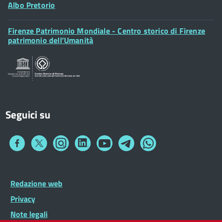
Albo Pretorio
Footer
Firenze Patrimonio Mondiale - Centro storico di Firenze
Posta Elettronica Certificata
Widget
patrimonio dell’Umanità
Sportelli al Cittadino - URP
Seguici su
Collegamento
Collegamento
Collegamento
Collegamento
Collegamento
Collegamento
Collegamento
a
a
a
a
a
a
a
Facebook
Twitter
Instagram
LinkedIn
You
Telegram
Whatsapp
Tube
Footer
Redazione web
Footer
Widget
menu
Privacy
Note legali