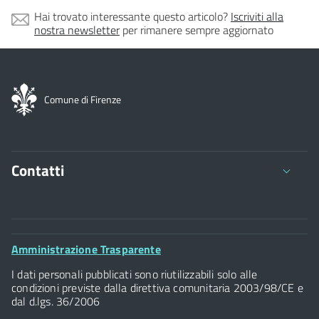
Hai trovato interessante questo articolo?
Iscriviti alla
nostra newsletter
per rimanere sempre aggiornato
Comune di Firenze
Contatti
Comune di Firenze
Palazzo Vecchio
Footer
Amministrazione Trasparente
Piazza della Signoria - 50122, Firenze
Widget
P.IVA 01307110484
I dati personali pubblicati sono riutilizzabili solo alle
condizioni previste dalla direttiva comunitaria 2003/98/CE e
dal d.lgs. 36/2006