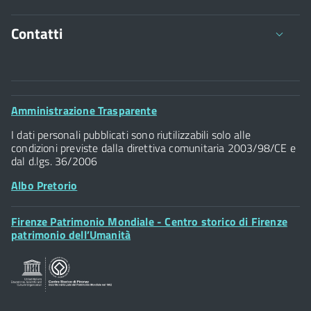
Contatti
Comune di Firenze
Palazzo Vecchio
Footer
Amministrazione Trasparente
Piazza della Signoria - 50122, Firenze
Widget
P.IVA 01307110484
I dati personali pubblicati sono riutilizzabili solo alle
condizioni previste dalla direttiva comunitaria 2003/98/CE e
dal d.lgs. 36/2006
Albo Pretorio
Footer
Firenze Patrimonio Mondiale - Centro storico di Firenze
Posta Elettronica Certificata
Widget
patrimonio dell’Umanità
Sportelli al Cittadino - URP