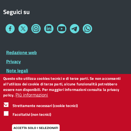
Seguici su
Collegamento
Collegamento
Collegamento
Collegamento
Collegamento
Collegamento
Collegamento
a
a
a
a
a
a
a
Facebook
Twitter
Instagram
LinkedIn
You
Telegram
Whatsapp
Tube
Footer
Redazione web
Footer
Widget
menu
Privacy
Note legali
Questo sito utilizza cookies tecnici e di terze parti. Se non acconsenti
Dichiarazione di accessibilità
all'utilizzo dei cookie di terze parti, alcune funzionalità potrebbero
CC BY 3.0 IT
essere non disponibili. Per maggiori informazioni consulta la privacy
Più informazioni
policy.
Strettamente necessari (cookie tecnici)
Facoltativi (non tecnici)
ACCETTA SOLO I SELEZIONATI