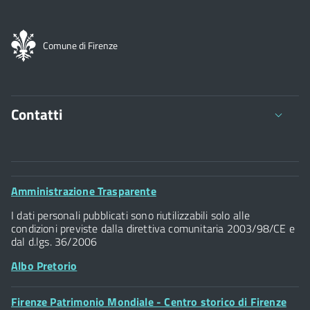
Comune di Firenze
Contatti
Comune di Firenze
Palazzo Vecchio
Footer
Amministrazione Trasparente
Piazza della Signoria - 50122, Firenze
Widget
P.IVA 01307110484
I dati personali pubblicati sono riutilizzabili solo alle
condizioni previste dalla direttiva comunitaria 2003/98/CE e
dal d.lgs. 36/2006
Albo Pretorio
Footer
Firenze Patrimonio Mondiale - Centro storico di Firenze
Posta Elettronica Certificata