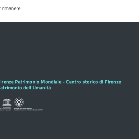
 rimanere
ooter
irenze Patrimonio Mondiale - Centro storico di Firenze
idget
atrimonio dell’Umanità