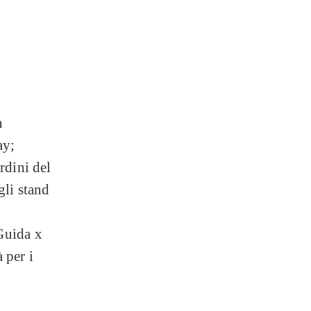
n
ay;
rdini del
gli stand
Guida x
 per i