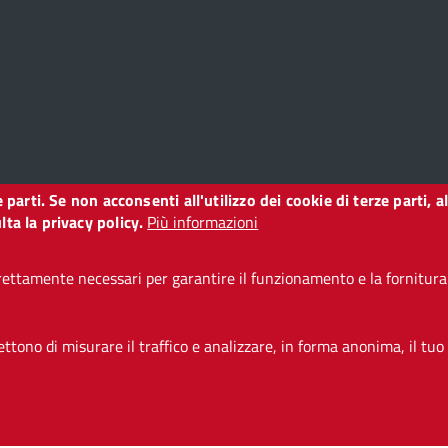
ze parti. Se non acconsenti all'utilizzo dei cookie di terze parti
o
ta la privacy policy.
Più informazioni
ettamente necessari per garantire il funzionamento e la fornitura d
i accessibilità
CC BY 3.0 IT
tono di misurare il traffico e analizzare, in forma anonima, il tuo