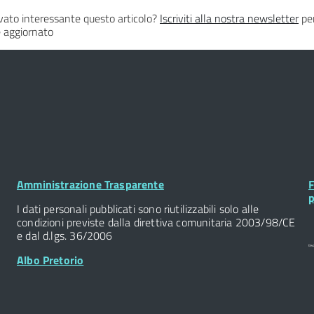
vato interessante questo articolo?
Iscriviti alla nostra newsletter
per
 aggiornato
Footer
F
Amministrazione Trasparente
F
Widget
W
p
I dati personali pubblicati sono riutilizzabili solo alle
condizioni previste dalla direttiva comunitaria 2003/98/CE
e dal d.lgs. 36/2006
Albo Pretorio