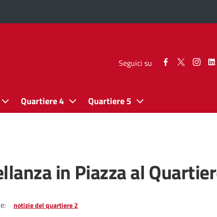
Seguici
Seguici
Segui
Seguici su
su
su
su
Facebook
Twitter
Inst
Quartiere 4
Quartiere 5
llanza in Piazza al Quartier
e:
notizie del quartiere 2