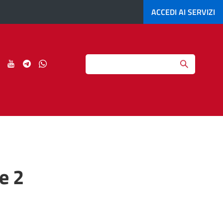
ACCEDI AI
SERVIZI
Search
ci
Seguici
Seguici
Seguici
Seguici
su
su
su
su
agram
LinkedIn
YouTube
Telegram
Whatsapp
e 2