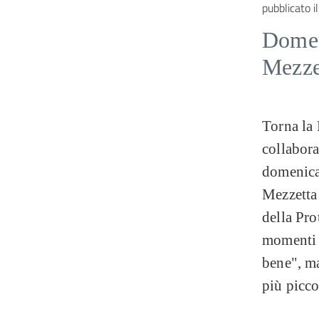
pubblicato il
Domen
Mezze
Torna la 
collabora
domenica 
Mezzetta 
della Pro
momenti 
bene", ma 
più picco