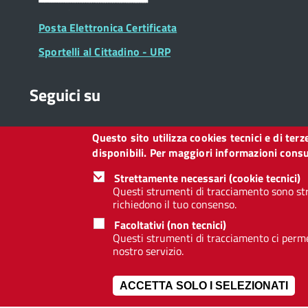
Posta Elettronica Certificata
Sportelli al Cittadino - URP
Seguici su
Questo sito utilizza cookies tecnici e di ter
Collegamento
Collegamento
Collegamento
Collegamento
Collegamento
Collegamento
Collegament
disponibili. Per maggiori informazioni consul
a
a
a
a
a
a
a
Facebook
Twitter
Instagram
LinkedIn
You
Telegram
Whatsapp
Strettamente necessari (cookie tecnici)
Tube
Questi strumenti di tracciamento sono str
richiedono il tuo consenso.
Footer
Footer
Redazione web
Privacy
Note legali
Dichiarazione d
Facoltativi (non tecnici)
Widget
menu
Questi strumenti di tracciamento ci permet
nostro servizio.
ACCETTA SOLO I SELEZIONATI