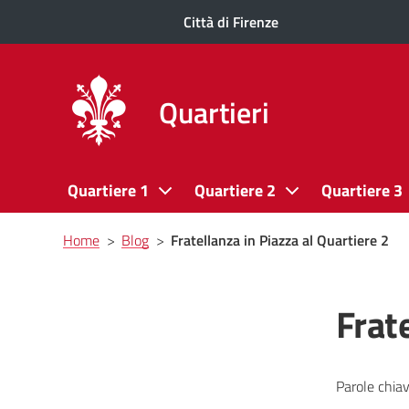
Città di Firenze
Quartieri
Quartiere 1
Quartiere 2
Quartiere 3
Briciole
Home
>
Blog
>
Fratellanza in Piazza al Quartiere 2
di
pane
Frate
Parole chiav