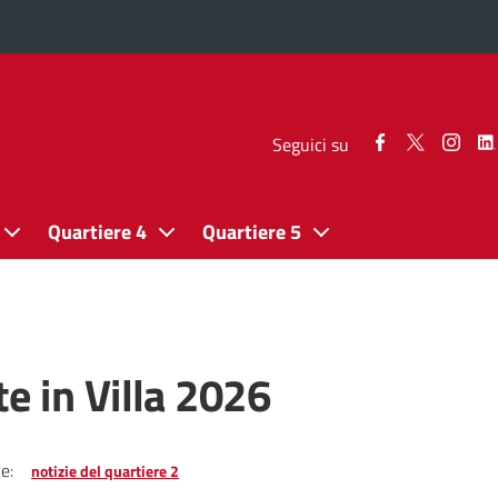
Seguici
Seguici
Segui
Seguici su
su
su
su
Facebook
Twitter
Inst
Quartiere 4
Quartiere 5
te in Villa 2026
e:
notizie del quartiere 2