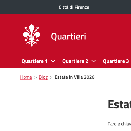
Città di Firenze
Quartieri
Quartiere 1
Quartiere 2
Quartiere 3
Briciole
Home
>
Blog
>
Estate in Villa 2026
di
pane
Esta
Parole chiav