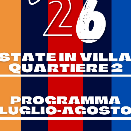
ne “Le figure storiche africane”
ei missionari comboniani di Firenze
glio ore 21.00
lo teatrale "Provate in Periferia - Monologo tragicomico con fidei
oria"
 Giusi Salis, musiche dal vivo di Stefano Bartoli e Alessandro Geri
uglio ore 21.00
lo teatrale “Un cappello pieno di bugie”
ia gli affabulatori - Rassegna EstaTeatRotary
uglio ore 21.00
ne film - "Parthenope" di Paolo Sorrentino
a Cinema Tascabile
uglio