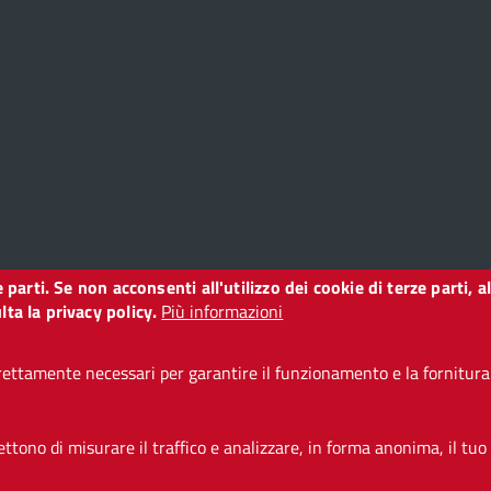
uglio ore 21.00
ne film - "L'orchestra stonata" di Emmanuel Courcol
a Cinema Tascabile
uglio ore 21.00
lo “Improzac - Comicità in pillole”
i Lega Improvvisazione Firenze Aps
uglio ore 21.00
ze parti. Se non acconsenti all'utilizzo dei cookie di terze parti
o
ta la privacy policy.
Più informazioni
lo per bambini “L'isola che non c'è”
 Letizia Sacco, musica e sonorizzazioni dal vivo di Stefano Bartoli
ettamente necessari per garantire il funzionamento e la fornitura d
i accessibilità
CC BY 3.0 IT
tono di misurare il traffico e analizzare, in forma anonima, il tuo