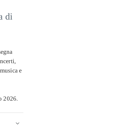
a di
ssegna
ncerti,
a musica e
to 2026.