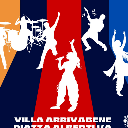
00
Vita e morte di Alex Langer”
regia di Francesco Niccolini con Dimitri Frosali
00
Unica"
 Fiamma Negri - Regia di Marino Sanchi, musica dal vivo di Riccar
io
uglio ore 21.00
n Spottiswoode in concerto
i A.Gi.Mus. Firenze in collaborazione con Il Popolo del Blues
uglio ore 21.00
lo teatrale “Non ti conosco più!”
ia Il vaso di pandora - Rassegna EstaTeatRotary