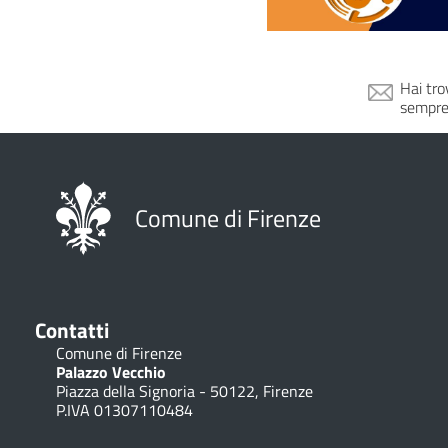
21 L
Teatro
Spettaco
Testo e 
Hai tro
sempre
22 L
Cinema
Proiezio
Rassegn
Comune di Firenze
23 L
Teatro
Spettaco
Associa
Contatti
28 L
Comune di Firenze
Teatro
Palazzo Vecchio
Piazza della Signoria - 50122, Firenze
Spettaco
P.IVA 01307110484
Di e con