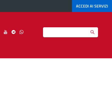
ACCEDI AI
SERVIZI
Search
ci
Seguici
Seguici
Seguici
Seguici
su
su
su
su
agram
LinkedIn
YouTube
Telegram
Whatsapp