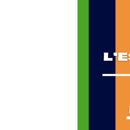
Proiezio
A cura d
9 Lu
Teatro
Spettaco
obbligat
Di e con
13 L
Teatro
Spettaco
Compagn
15 L
Cinema
Proiezio
Rassegn
16 L