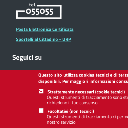
29 L
Cinema
Proiezio
Rassegn
Posta Elettronica Certificata
30 L
Sportelli al Cittadino - URP
Teatro
Spettaco
Seguici su
A cura d
31 L
Questo sito utilizza cookies tecnici e di ter
Teatro
Collegamento
Collegamento
Collegamento
Collegamento
Collegamento
Collegamento
Collegament
disponibili. Per maggiori informazioni consul
Spettaco
a
a
a
a
a
a
a
Facebook
Twitter
Instagram
LinkedIn
You
Telegram
Whatsapp
Di e con
Strettamente necessari (cookie tecnici)
Tube
Questi strumenti di tracciamento sono str
richiedono il tuo consenso.
Footer
Footer
Redazione web
Privacy
Note legali
Dichiarazione d
Facoltativi (non tecnici)
Widget
menu
Questi strumenti di tracciamento ci permet
nostro servizio.