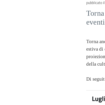
pubblicato il
Torna 
eventi
Torna anc
estiva di 
proiezion
della cul
Di seguit
Lugl