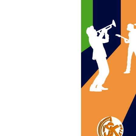
Teatro
Ore 21.
“Alex - 
Testo e 
Ore 22.
"Opera 
Di e con
Dellocch
17 L
Musica
Jonatha
A cura d
20 L
Teatro
Spettaco
Compagn