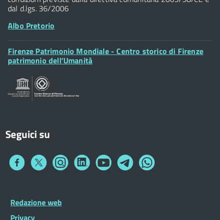
dal d.lgs. 36/2006
Albo Pretorio
Footer
Firenze Patrimonio Mondiale - Centro storico di Firenze
Posta Elettronica Certificata
Widget
patrimonio dell’Umanità
Sportelli al Cittadino - URP
Seguici su
Collegamento
Collegamento
Collegamento
Collegamento
Collegamento
Collegamento
Collegamento
a
a
a
a
a
a
a
Facebook
Twitter
Instagram
LinkedIn
You
Telegram
Whatsapp
Tube
Footer
Redazione web
Footer
Widget
menu
Privacy