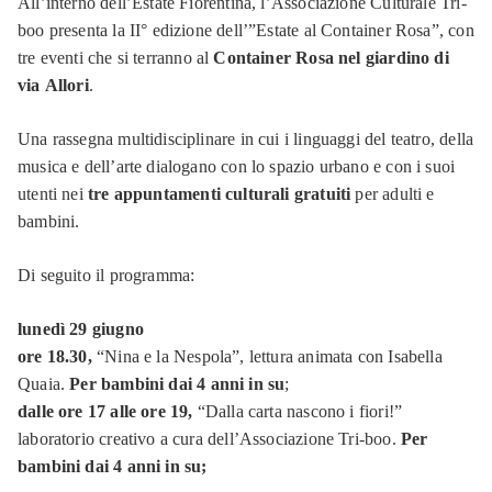
All’interno dell’Estate Fiorentina, l’Associazione Culturale Tri-
boo presenta la II° edizione dell’”Estate al Container Rosa”, con
tre eventi che si terranno al
Container Rosa nel giardino di
via
Allori
.
Una rassegna multidisciplinare in cui i linguaggi del teatro, della
musica e dell’arte dialogano con lo spazio urbano e con i suoi
utenti nei
tre appuntamenti culturali gratuiti
per adulti e
bambini.
Di seguito il programma:
lunedì 29 giugno
ore 18.30,
“Nina e la Nespola”, lettura animata con Isabella
Quaia.
Per bambini dai 4 anni in su
;
dalle ore 17 alle ore 19,
“Dalla carta nascono i fiori!”
laboratorio creativo a cura dell’Associazione Tri-boo.
Per
bambini dai 4 anni in su;