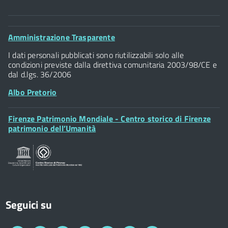
Comune di Firenze
Palazzo Vecchio
Footer
Amministrazione Trasparente
Piazza della Signoria - 50122, Firenze
Widget
P.IVA 01307110484
I dati personali pubblicati sono riutilizzabili solo alle
condizioni previste dalla direttiva comunitaria 2003/98/CE e
dal d.lgs. 36/2006
Albo Pretorio
Footer
Firenze Patrimonio Mondiale - Centro storico di Firenze
Posta Elettronica Certificata
Widget
patrimonio dell’Umanità
Sportelli al Cittadino - URP
Seguici su