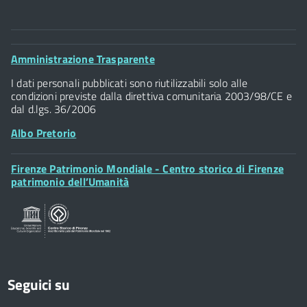
Comune di Firenze
Palazzo Vecchio
Footer
Amministrazione Trasparente
Piazza della Signoria - 50122, Firenze
Widget
P.IVA 01307110484
I dati personali pubblicati sono riutilizzabili solo alle
condizioni previste dalla direttiva comunitaria 2003/98/CE e
dal d.lgs. 36/2006
Albo Pretorio
Footer
Firenze Patrimonio Mondiale - Centro storico di Firenze
Posta Elettronica Certificata
Widget
patrimonio dell’Umanità
Sportelli al Cittadino - URP
Seguici su