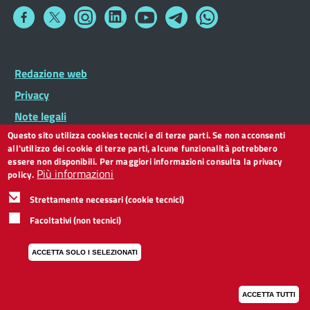
Collegamento
Collegamento
Collegamento
Collegamento
Collegamento
Collegamento
Collegamento
a
a
a
a
a
a
a
Facebook
Twitter
Instagram
LinkedIn
You
Telegram
Whatsapp
Tube
Footer
Redazione web
Footer
Widget
menu
Privacy
Note legali
Questo sito utilizza cookies tecnici e di terze parti. Se non acconsenti
Dichiarazione di accessibilità
all'utilizzo dei cookie di terze parti, alcune funzionalità potrebbero
CC BY 3.0 IT
essere non disponibili. Per maggiori informazioni consulta la privacy
Più informazioni
policy.
Strettamente necessari (cookie tecnici)
Facoltativi (non tecnici)
ACCETTA SOLO I SELEZIONATI
ACCETTA TUTTI
I