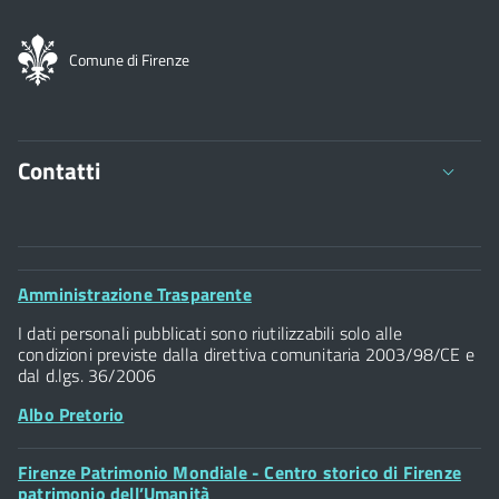
Comune di Firenze
Contatti
Comune di Firenze
Palazzo Vecchio
Footer
Amministrazione Trasparente
Piazza della Signoria - 50122, Firenze
Widget
P.IVA 01307110484
I dati personali pubblicati sono riutilizzabili solo alle
condizioni previste dalla direttiva comunitaria 2003/98/CE e
dal d.lgs. 36/2006
Albo Pretorio
Footer
Firenze Patrimonio Mondiale - Centro storico di Firenze
Posta Elettronica Certificata
Widget
patrimonio dell’Umanità