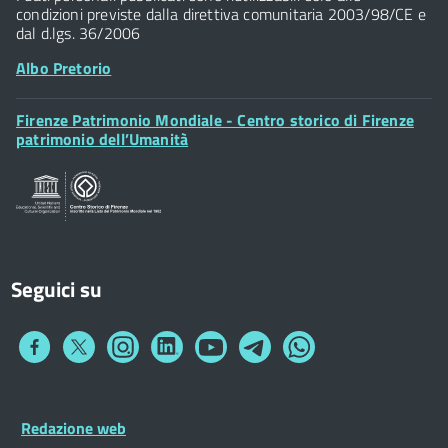
condizioni previste dalla direttiva comunitaria 2003/98/CE e
dal d.lgs. 36/2006
Albo Pretorio
Footer
Firenze Patrimonio Mondiale - Centro storico di Firenze
Posta Elettronica Certificata
Widget
patrimonio dell’Umanità
Sportelli al Cittadino - URP
Seguici su
Collegamento
Collegamento
Collegamento
Collegamento
Collegamento
Collegamento
Collegamento
a
a
a
a
a
a
a
Facebook
Twitter
Instagram
LinkedIn
You
Telegram
Whatsapp
Tube
Footer
Redazione web
Footer
Widget