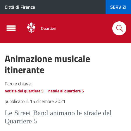
Città di Firenze
SERVIZI
Quartieri
Animazione musicale
itinerante
Parole chiave:
notizie del quartiere 5
natale al quartiere 5
pubblicato il:
15 dicembre 2021
Le Street Band animano le strade del
Quartiere 5