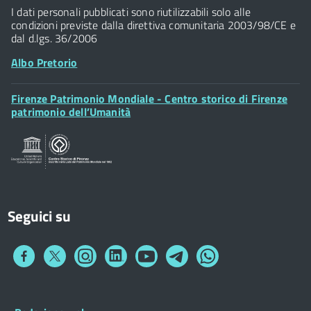
Widget
P.IVA 01307110484
I dati personali pubblicati sono riutilizzabili solo alle
condizioni previste dalla direttiva comunitaria 2003/98/CE e
dal d.lgs. 36/2006
Albo Pretorio
Footer
Firenze Patrimonio Mondiale - Centro storico di Firenze
Posta Elettronica Certificata
Widget
patrimonio dell’Umanità
Sportelli al Cittadino - URP
Seguici su
Collegamento
Collegamento
Collegamento
Collegamento
Collegamento
Collegamento
Collegamento
a
a
a
a
a
a
a
Facebook
Twitter
Instagram
LinkedIn
You
Telegram
Whatsapp
Tube
Footer