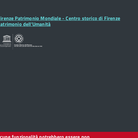
ooter
irenze Patrimonio Mondiale - Centro storico di Firenze
idget
atrimonio dell’Umanità
, alcune funzionalità potrebbero essere non