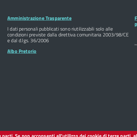
Footer
F
Amministrazione Trasparente
F
Widget
W
p
I dati personali pubblicati sono riutilizzabili solo alle
condizioni previste dalla direttiva comunitaria 2003/98/CE
e dal d.lgs. 36/2006
Albo Pretorio
ze parti. Se non acconsenti all'utilizzo dei cookie di terze parti