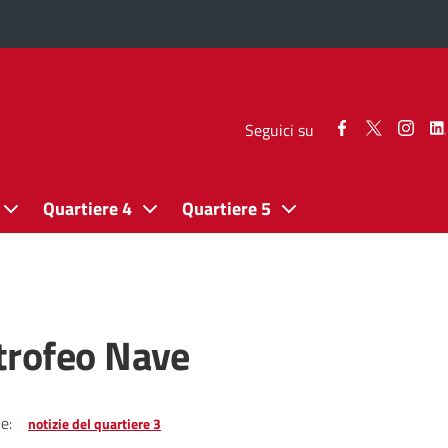
Seguici
Seguici
Segui
Seguici su
su
su
su
Facebook
Twitter
Inst
Quartiere 4
Quartiere 5
trofeo Nave
e:
notizie del quartiere 3