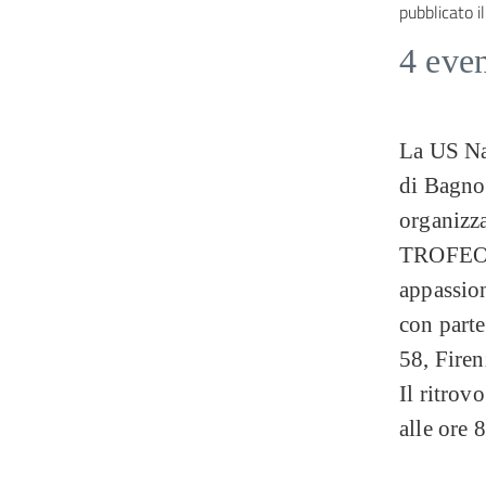
pubblicato il
4 even
La US Na
di Bagno
organizz
TROFEO N
appassion
con parte
58, Firen
Il ritrov
alle ore 