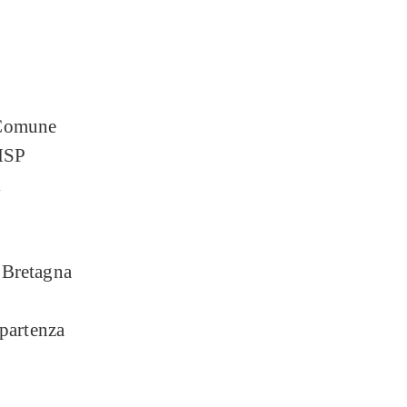
 Comune
UISP
l
n Bretagna
 partenza