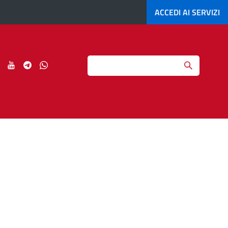
ACCEDI AI
SERVIZI
Search
ci
Seguici
Seguici
Seguici
Seguici
su
su
su
su
agram
LinkedIn
YouTube
Telegram
Whatsapp